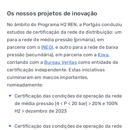
Os nossos projetos de inovação
No âmbito do Programa H2 REN, a Portgás conduziu
estudos de certificação da rede de distribuição: um
para a rede de média pressão (primária), em
parceria com o
INEGI
, e outro para a rede de baixa
pressão (secundária), em parceria com a
Kiwa
,
QUERO TER GÁS NATURAL
contando com a
Bureau Veritas
como entidade de
certificação independente. Estas iniciativas
GASES RENOVÁVEIS
culminaram em marcos importantes,
nomeadamente:
SIMULADOR DE POUPANÇA
Certificação das condições de operação da rede
FALHA DE GÁS
de média pressão (4 < P < 20 bar) > 20% e 100%
H2 > dezembro de 2023
Certificação das condições de operação da rede