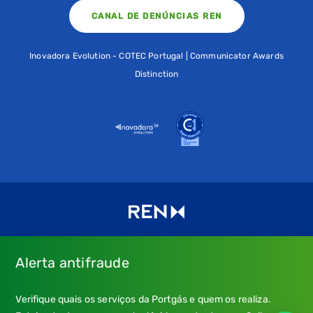
CANAL DE DENÚNCIAS REN
Inovadora Evolution - COTEC Portugal | Communicator Awards
Distinction
Alerta antifraude
Consulte os nossos
Termos de uso e política de privacidade
e
Verifique quais os serviços da Portgás e quem os realiza.
a nossa
Política de Cookies
.