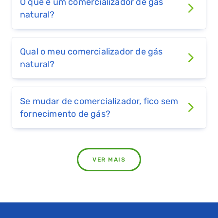
JAFPLUS
O que é um comercializador de gás
natural?
253 722 425
WEBSITE
Qual o meu comercializador de gás
Luzboa
natural?
232 099 652
WEBSITE
Se mudar de comercializador, fico sem
fornecimento de gás?
Luzigás
282 333 010
WEBSITE
VER MAIS
MEO Energia
808 203 852
WEBSITE