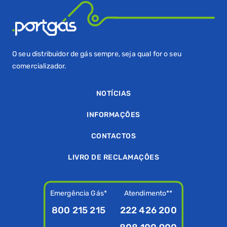
Naturgy Iberia
808 303 132
WEBSITE
O seu distribuidor de gás sempre, seja qual for o seu
comercializador.
NX Buena Energia Portugal
NOTÍCIAS
232 091 004
WEBSITE
INFORMAÇÕES
CONTACTOS
Portcale - Portulogos
LIVRO DE RECLAMAÇÕES
210 522 695
WEBSITE
Emergência Gás*
Atendimento**
Repsol
800 215 215
222 426 200