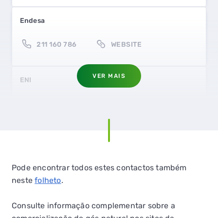
Endesa
211 160 786
WEBSITE
VER MAIS
ENI
211 451 250
WEBSITE
EZU Energia
QUERO TER GÁS NATURAL
231 001 052
WEBSITE
Pode encontrar todos estes contactos também
GASES RENOVÁVEIS
neste
folheto
.
SIMULADOR DE POUPANÇA
Galp Power
Consulte informação complementar sobre a
FALHA DE GÁS