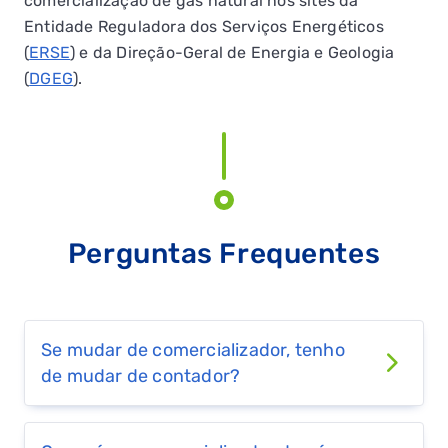
comercialização de gás natural nos sites da
808 503 030
WEBSITE
Entidade Reguladora dos Serviços Energéticos
(
ERSE
) e da Direção-Geral de Energia e Geologia
(
DGEG
).
Gold Energy
259 348 634
WEBSITE
G9Energy
Perguntas Frequentes
211 456 789
WEBSITE
Iberdrola
Se mudar de comercializador, tenho
de mudar de contador?
808 502 050
WEBSITE