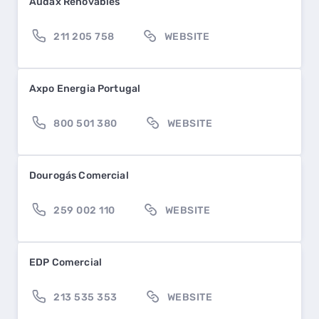
Audax Renovables
211 205 758
WEBSITE
Axpo Energia Portugal
800 501 380
WEBSITE
Dourogás Comercial
259 002 110
WEBSITE
EDP Comercial
213 535 353
WEBSITE