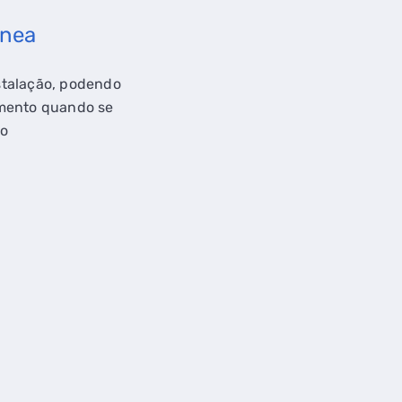
ânea
stalação, podendo
imento quando se
ão