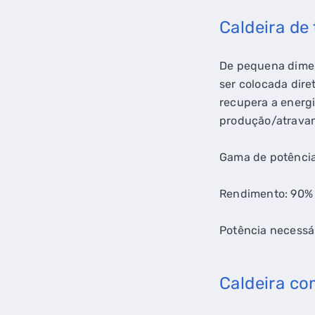
Caldeira de
De pequena dimen
ser colocada dir
recupera a energ
produção/atrava
Gama de potência
Rendimento: 90% 
Potência necessár
Caldeira co