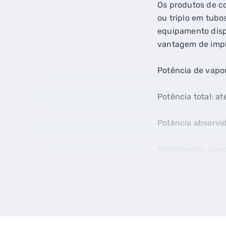
Os produtos de c
ou triplo em tubo
equipamento disp
vantagem de impl
Potência de vapor
Potência total: at
Potência absorvid
Rendimento: super