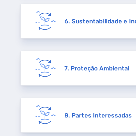
6. Sustentabilidade e I
QUERO TER GÁS NATU
7. Proteção Ambiental
8. Partes Interessadas