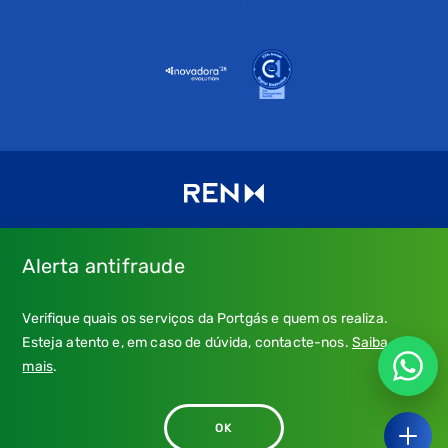
Alerta antifraude
Consulte os nossos
Termos de uso e política de privacidade
e
Verifique quais os serviços da Portgás e quem os realiza.
a nossa
Política de Cookies
.
Esteja atento e, em caso de dúvida, contacte-nos.
Saiba
* Emergência Gás: 24 horas, chamada grátis.
mais
.
** Atendimento: dias úteis, 9h-21h; chamada para a rede fixa
nacional, custo conforme tarifa do seu operador.
OK
© 2026 - Portgás. Todos os direitos reservados.
Ouvir