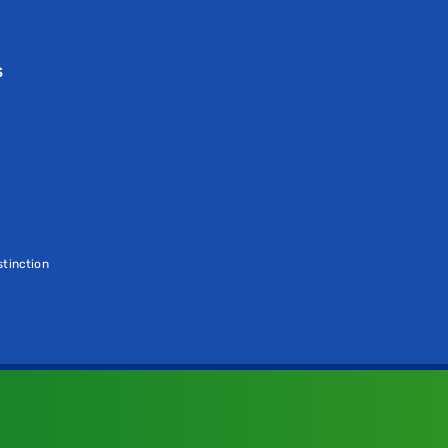
S
tinction
e
e a nossa
Política de Cookies
.
xa nacional, custo conforme tarifa do seu operador.