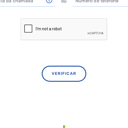
cia da chamada
Número de telefone
ou
Este campo é obrigatório
Este campo é
VERIFICAR