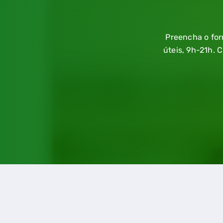
Preencha o for
úteis, 9h-21h. 
QUERO TER GÁS NATU