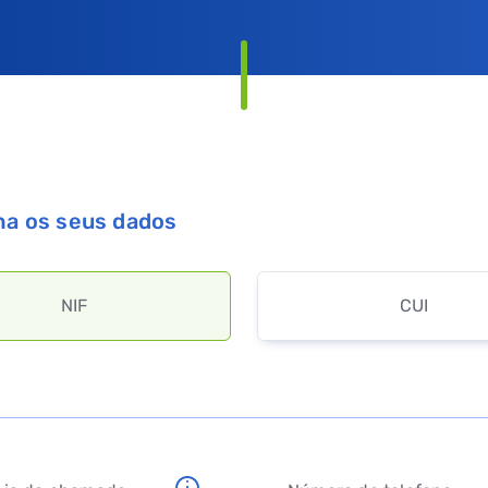
a os seus dados
NIF
CUI
Val