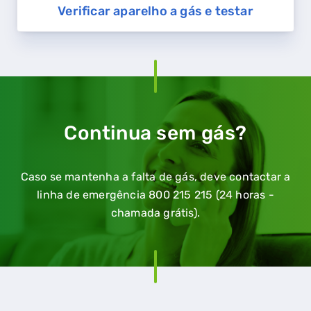
Verificar aparelho a gás e testar
QUERO TER GÁS NATURAL
GASES RENOVÁVEIS
SIMULADOR DE POUPANÇA
FALHA DE GÁS
Continua sem gás?
Caso se mantenha a falta de gás, deve contactar a
linha de emergência 800 215 215 (24 horas -
chamada grátis).