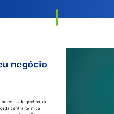
eu negócio
uipamentos de queima, do
icada central térmica.