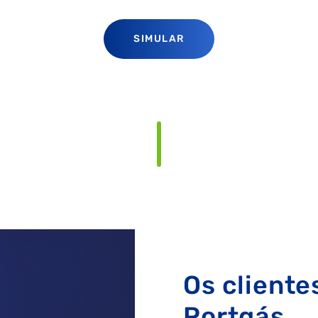
RAL
GASES RENOVÁVEIS
SIMULADOR DE POUPANÇA
SIMULAR
Os client
Portgás