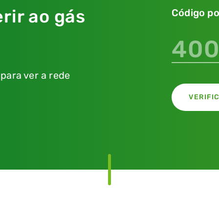
rir ao gás
Código po
E
 para ver a rede
VERIFI