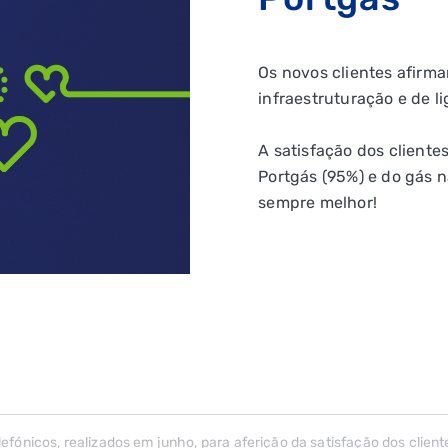
Os novos clientes afirma
infraestruturação e de li
A satisfação dos cliente
Portgás (95%) e do gás n
sempre melhor!
elefónicos, realizados em junho, para aferição da satisfação dos clie