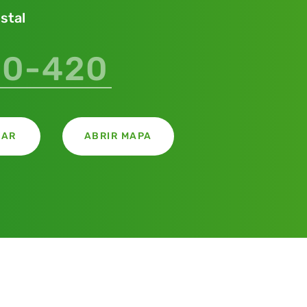
stal
ste campo é obrigatório
CAR
ABRIR MAPA