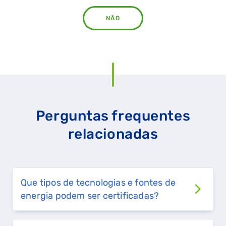
NÃO
Perguntas frequentes
relacionadas
QUERO TER GÁS NATURAL
Que tipos de tecnologias e fontes de
GASES RENOVÁVEIS
energia podem ser certificadas?
SIMULADOR DE POUPANÇA