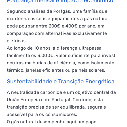
Poupança mensal e impacto económico
QUERO TER GÁS NATURAL
Segundo análises da Portgás, uma família que
GASES RENOVÁVEIS
mantenha os seus equipamentos a gás natural
pode poupar entre 200€ e 400€ por ano, em
SIMULADOR DE POUPANÇA
comparação com alternativas exclusivamente
elétricas.
FALHA DE GÁS
Ao longo de 10 anos, a diferença ultrapassa
facilmente os 3.000€, valor suficiente para investir
noutras melhorias de eficiência, como isolamento
térmico, janelas eficientes ou painéis solares.
Sustentabilidade e Transição Energética
A neutralidade carbónica é um objetivo central da
União Europeia e de Portugal. Contudo, esta
transição precisa de ser equilibrada, segura e
acessível para os consumidores.
O gás natural desempenha aqui um papel