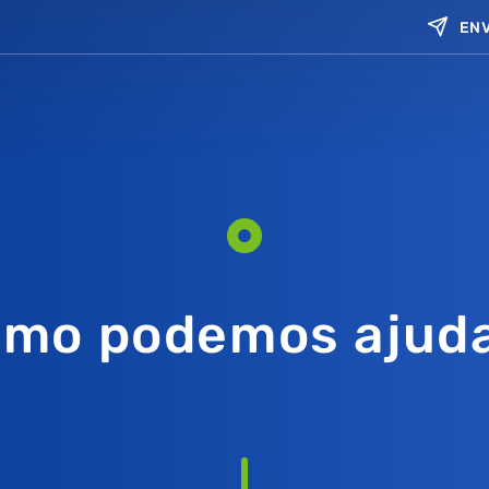
ENV
mo podemos ajud