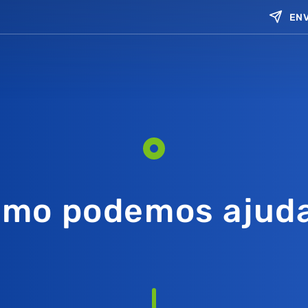
ENV
mo podemos ajud