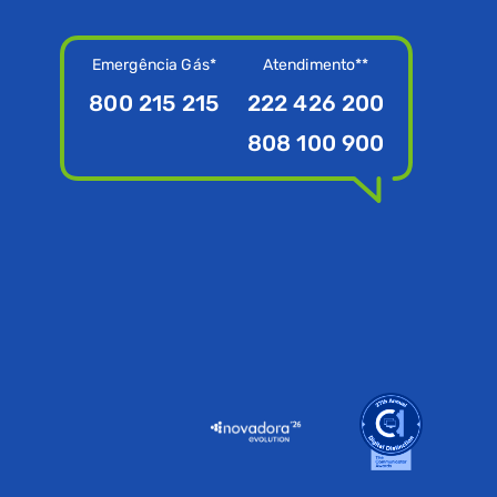
Emergência Gás*
Atendimento**
800 215 215
222 426 200
808 100 900