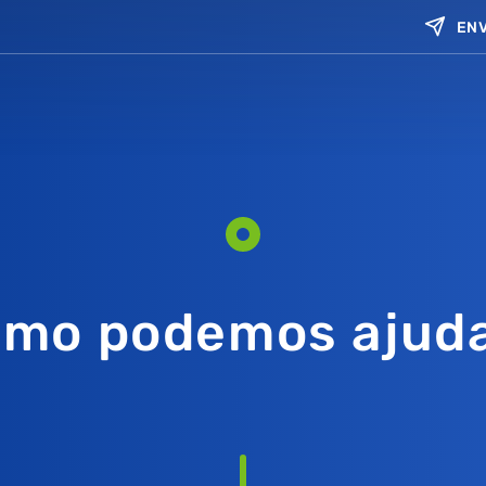
ENV
mo podemos ajud