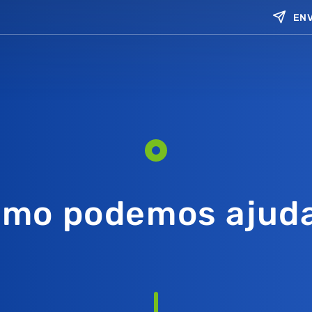
ENV
mo podemos ajud