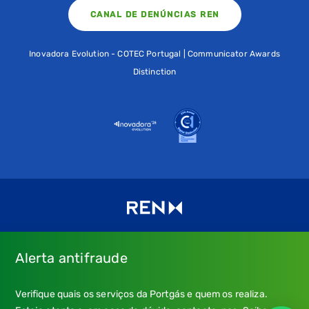
CANAL DE DENÚNCIAS REN
Inovadora Evolution - COTEC Portugal | Communicator Awards
Distinction
Alerta antifraude
Consulte os nossos
Termos de uso e política de privacidade
e
Verifique quais os serviços da Portgás e quem os realiza.
a nossa
Política de Cookies
.