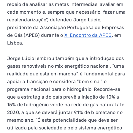
receio de analisar as metas intermédias, avaliar em
QUERO TER GÁS NATURAL
cada momento e, sempre que necessário, fazer uma
GASES RENOVÁVEIS
recalendarização”, defendeu Jorge Lúcio,
presidente da Associação Portuguesa de Empresas
SIMULADOR DE POUPANÇA
de Gás (APEG) durante o
XI Encontro da APEG
, em
Lisboa.
FALHA DE GÁS
Jorge Lúcio lembrou também que a introdução dos
gases renováveis no mix energético nacional, “uma
realidade que está em marcha”, é fundamental para
apoiar a transição e considera “bom sinal” o
programa nacional para o hidrogénio. Recorde-se
que a estratégia do país prevê a injeção de 10% a
15% de hidrogénio verde na rede de gás natural até
2030, a que se deverá juntar 9,1% de biometano no
mesmo ano. “É esta potencialidade que deve ser
utilizada pela sociedade e pelo sistema energético