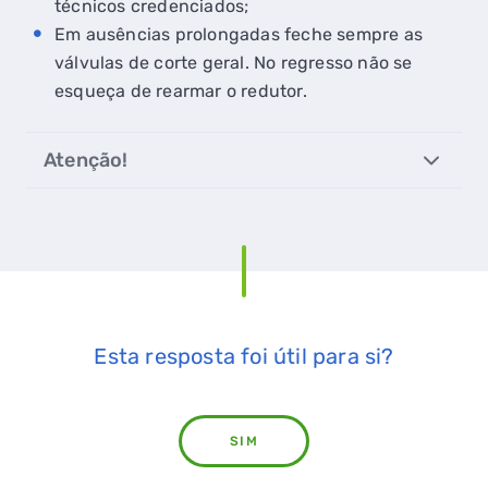
técnicos credenciados;
Em ausências prolongadas feche sempre as
válvulas de corte geral. No regresso não se
QUERO TER GÁS NATURAL
esqueça de rearmar o redutor.
GASES RENOVÁVEIS
Atenção!
SIMULADOR DE POUPANÇA
FALHA DE GÁS
Esta resposta foi útil para si?
SIM